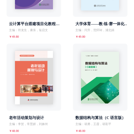
云计算平台搭建项目化教程（AI 赋能）
大学体育——教·练·赛一体化教程
主编：符龙生，康东，翁启文
主编：闫升，范怀轲，浦北娟
￥49.80
￥49.80
老年活动策划与设计
数据结构与算法（C 语言版）
主编：李贺，常慧妍，刘姝何
主编：胡勇，王霞，胡彩平
￥48.00
￥48.00