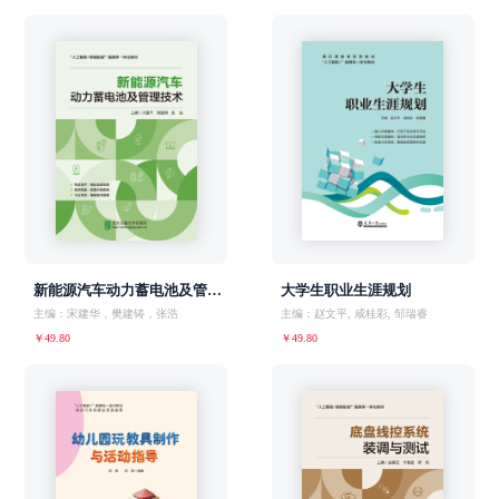
新能源汽车动力蓄电池及管理技术
大学生职业生涯规划
主编：宋建华，樊建铸，张浩
主编：赵文平, 咸桂彩, 邹瑞睿
￥49.80
￥49.80