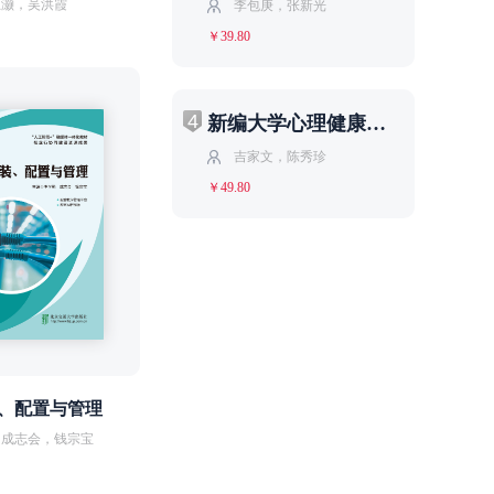
王灏，吴洪霞
李包庚，张新光
￥39.80
4
新编大学心理健康教育
吉家文，陈秀珍
￥49.80
、配置与管理
，成志会，钱宗宝