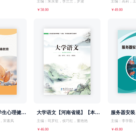
主编：朱永奎，李兰兰，罗凌
主编：高莉，
￥58.00
￥49.00
向阳生长——大学生心理健康教育
大学语文【河南省规】【本科】
服务器安装
，宋素凤
主编：司罗红，侯巧红，董艳艳
主编：李学勤
￥46.00
￥49.80