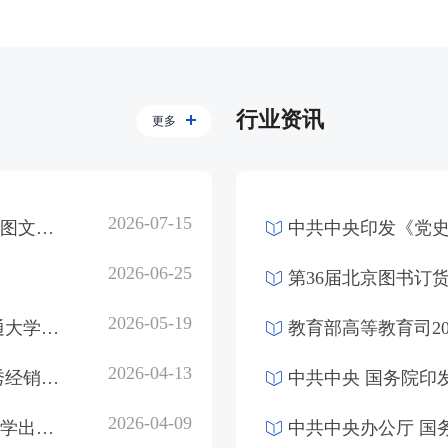
行业资讯
更多
2026-07-15
津门启新章，宏图向远方——北京世纪宏图文化传播有限公司天津分公司开业仪式圆满举行
中共中央印发《党
2026-06-25
第36届北京图书订
2026-05-19
深耕出版沃土 共筑合作新篇——北京交通大学出版社、北京世纪宏图公司出版交流活动圆满举行
教育部高等教育司20
2026-04-13
山水之约 共赢之行——北京世纪宏图优秀经销商贵州行活动圆满落幕
中共中央 国务院印
2026-04-09
北京世纪宏图文化传播有限公司与天津大学出版社达成战略合作——共启出版融合发展新征程