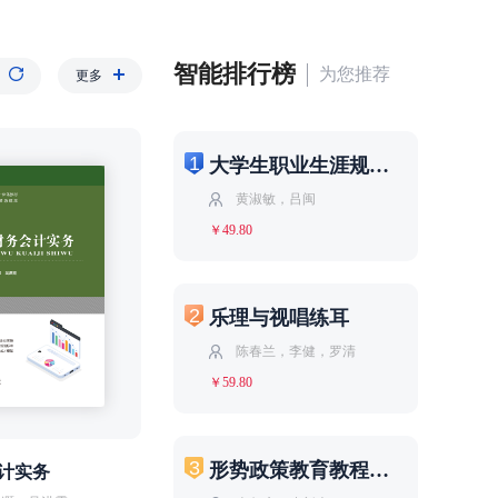
智能排行榜
为您推荐
更多
1
大学生职业生涯规划与就业指导（第二版）
黄淑敏，吕闽
￥49.80
2
乐理与视唱练耳
陈春兰，李健，罗清
￥59.80
3
形势政策教育教程（2026·秋季）
计实务