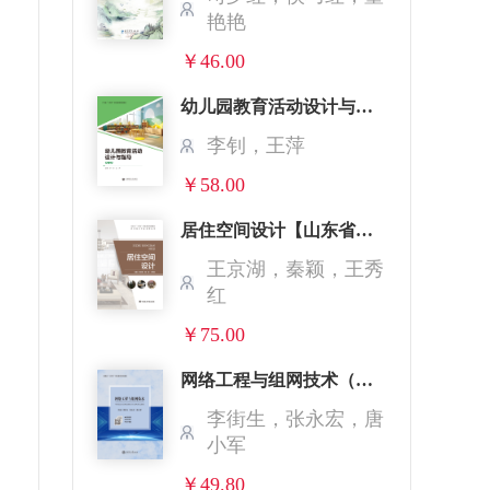
艳艳
￥46.00
幼儿园教育活动设计与指导（第2版）【广东省规】
李钊，王萍
￥58.00
居住空间设计【山东省规】
王京湖，秦颖，王秀
红
￥75.00
网络工程与组网技术（华为版）【安徽省规】
李街生，张永宏，唐
小军
￥49.80