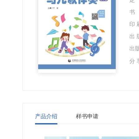
定 
书 
印 
出 
出版
分 
产品介绍
样书申请